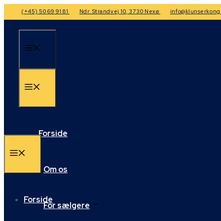
Hop
(+45) 50 69 91 81
Ndr. Strandvej 10, 3730 Nexø
info@klunserkong
til
indhold
Menu
Menu
Forside
Menu
Om os
Forside
For sælgere