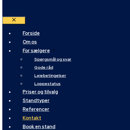
Luk
Forside
Om os
For sælgere
Spørgsmål og svar
Gode råd
Lejebetingelser
Loppestatus
Priser og tilvalg
Standtyper
Referencer
Kontakt
Book en stand