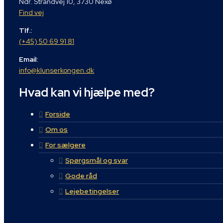
Ndr. Strandvej 10, 3730 Nexø
Find vej
Tlf.:
(+45) 50 69 91 81
Email:
info@klunserkongen.dk
Hvad kan vi hjælpe med?
Forside
Om os
For sælgere
Spørgsmål og svar
Gode råd
Lejebetingelser