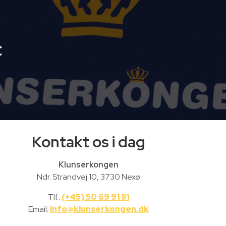
t
Kontakt os i dag
Klunserkongen
Ndr. Strandvej 10, 3730 Nexø
Tlf.:
(+45) 50 69 91 81
Email:
info@klunserkongen.dk