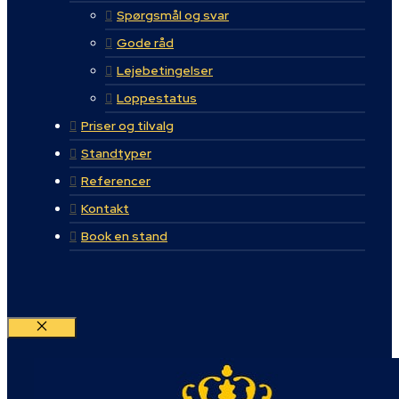
Spørgsmål og svar
Gode råd
Lejebetingelser
Loppestatus
Priser og tilvalg
Standtyper
Referencer
Kontakt
Book en stand
Luk