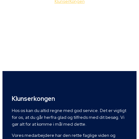
KlunserKongen
Klunserkongen
Hos os kan du altid regne med god service. Det er vigtigt
for os, at du går herfra glad og tilfreds med dit besøg. Vi
gør alt for at komme i mål med dette.
Vores medarbejdere har den rette faglige viden og