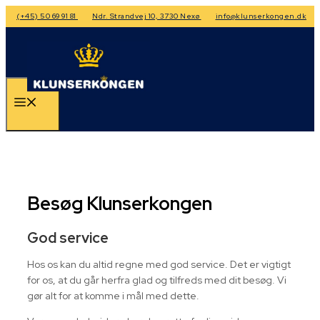
Hop
(+45) 50 69 91 81
Ndr. Strandvej 10, 3730 Nexø
info@klunserkongen.dk
til
indhold
Menu
Besøg Klunserkongen
God service
Hos os kan du altid regne med god service. Det er vigtigt
for os, at du går herfra glad og tilfreds med dit besøg. Vi
gør alt for at komme i mål med dette.